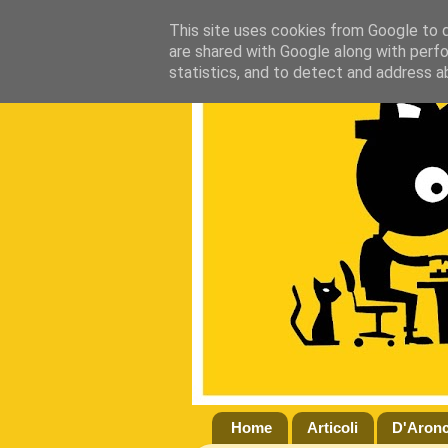
This site uses cookies from Google to de
are shared with Google along with perfo
statistics, and to detect and address a
Home
Articoli
D'Aron