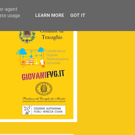
ser-agent
rate usage
LEARN MORE
GOT IT