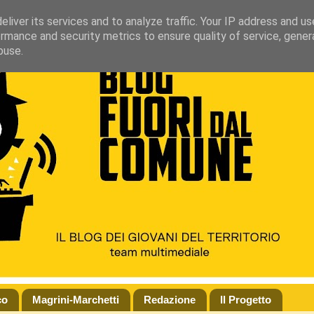
liver its services and to analyze traffic. Your IP address and u
rmance and security metrics to ensure quality of service, gene
buse.
co
Magrini-Marchetti
Redazione
Il Progetto