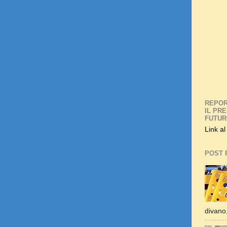
REPOR
IL PR
FUTU
Link al
POST 
divano,